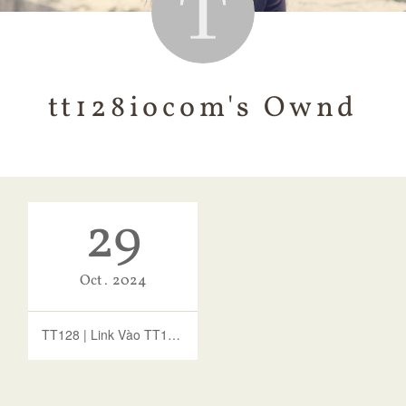
tt128iocom's Ownd
29
Oct
2024
TT128 | Link Vào TT128 Mới Nhất - Trang TT128 Chính Thức